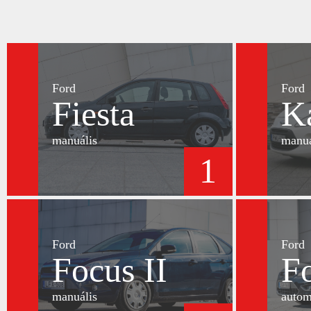
Ford
Ford
Fiesta
K
manuális
manuá
1
Ford
Ford
Focus II
Fo
manuális
autom