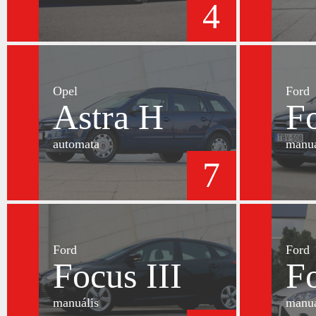
4
Opel
Ford
Astra H
Fo
automata
manuá
7
Ford
Ford
Focus III
Fo
manuális
manuá