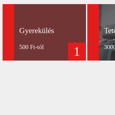
Gyerekülés
Tet
500 Ft-tól
3000
1