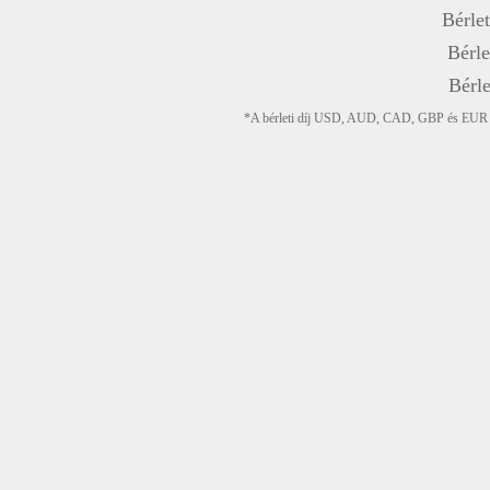
Bérlet
Bérle
Bérle
*A bérleti díj USD, AUD, CAD, GBP és EUR devi