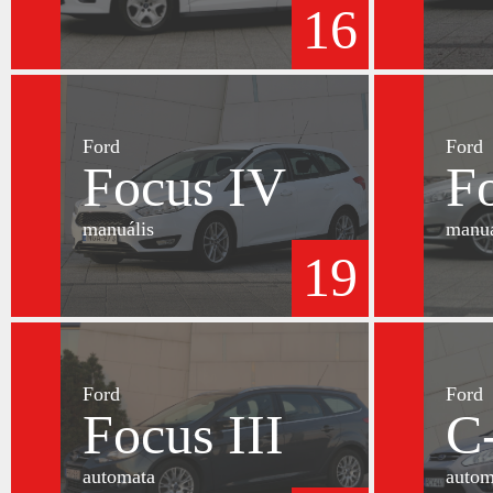
16
Ford
Ford
Focus IV
F
manuális
manuá
19
Ford
Ford
Focus III
C
automata
autom