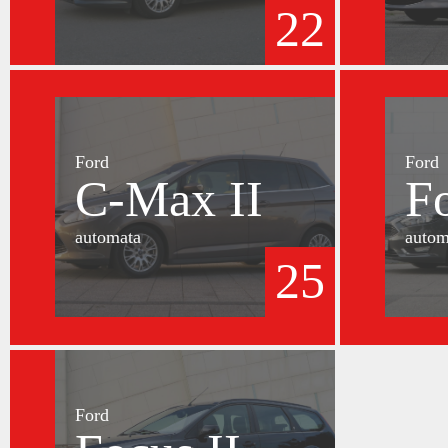
22
Ford
Ford
C-Max II
F
automata
autom
25
Ford