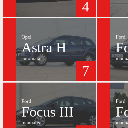
4
Opel
Ford
Astra H
Fo
automata
manuá
7
Ford
Ford
Focus III
Fo
manuális
manuá