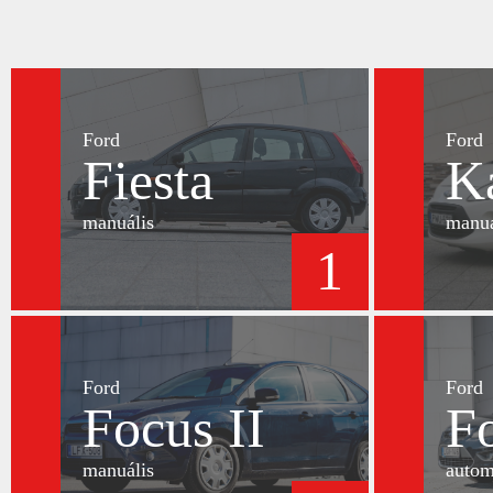
Ford
Ford
Fiesta
K
manuális
manuá
1
Ford
Ford
Focus II
Fo
manuális
autom