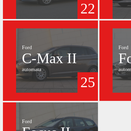
22
Ford
Ford
C-Max II
F
automata
autom
25
Ford