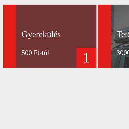
Gyerekülés
Tet
500 Ft-tól
3000
1