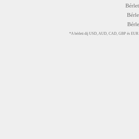
Bérlet
Bérle
Bérle
*A bérleti díj USD, AUD, CAD, GBP és EUR devi