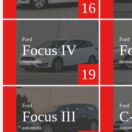
16
Ford
Ford
Focus IV
F
manuális
manuá
19
Ford
Ford
Focus III
C
automata
autom