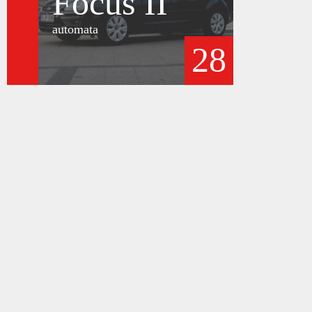
Focus II
automata
28