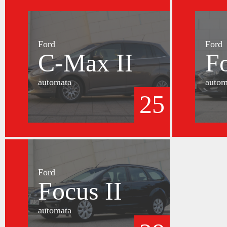
Ford
Ford
C-Max II
F
automata
autom
25
Ford
Focus II
automata