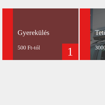
Gyerekülés
Tet
500 Ft-tól
3000
1