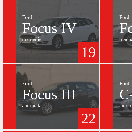
Ford
Ford
Focus IV
F
manuális
manuá
19
Ford
Ford
Focus III
C
automata
autom
22