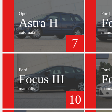
Opel
Ford
Astra H
Fo
automata
manuá
7
Ford
Ford
Focus III
Fo
manuális
manuá
10