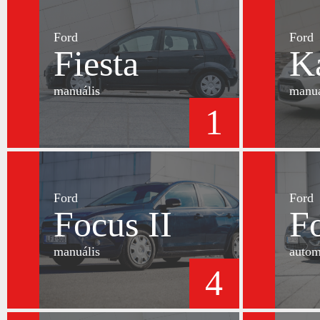
Ford
Ford
Fiesta
K
manuális
manuá
1
Ford
Ford
Focus II
Fo
manuális
autom
4