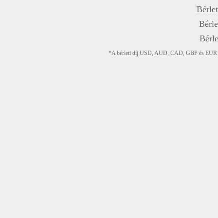
Bérlet
Bérle
Bérle
*A bérleti díj USD, AUD, CAD, GBP és EUR devi