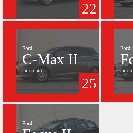
22
Ford
Ford
C-Max II
F
automata
autom
25
Ford