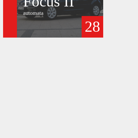
Focus II
automata
28