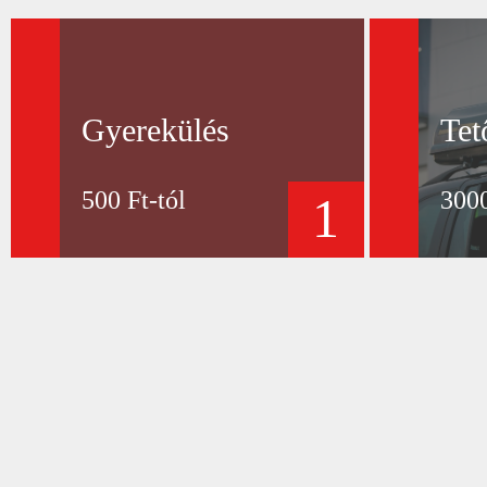
Gyerekülés
Tet
500 Ft-tól
3000
1