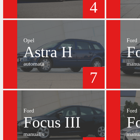
4
Opel
Ford
Astra H
Fo
automata
manuá
7
Ford
Ford
Focus III
Fo
manuális
manuá