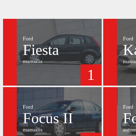
Ford
Ford
Fiesta
K
manuális
manuá
1
Ford
Ford
Focus II
Fo
manuális
autom