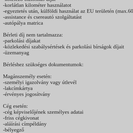
-korlátlan kilométer használatot
-egyeztetés után, külföldi használat az EU területén (max.6
-assistance és csereautó szolgáltatást
-autópálya matrica
Bérleti díj nem tartalmazza:
-parkolási díjakat
-közlekedési szabálysértések és parkolási bírságok díjait
-üzemanyag
Bérléshez szükséges dokumentumok:
Magánszemély esetén:
-személyi igazolvány vagy útlevél
-lakcímkártya
-érvényes jogosítvány
Cég esetén:
-cég képviselőjének személyes adatai
-friss cégkivonat
-aláírási címpéldány
-bélyegző