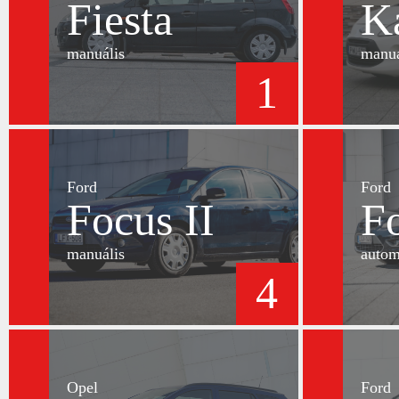
Fiesta
K
manuális
manuá
1
Ford
Ford
Focus II
Fo
manuális
autom
4
Opel
Ford