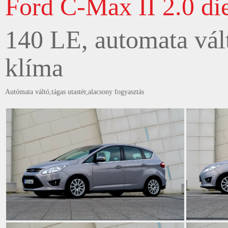
Ford C-Max II 2.0 di
140 LE, automata vált
klíma
Autómata váltó,tágas utastér,alacsony fogyasztás