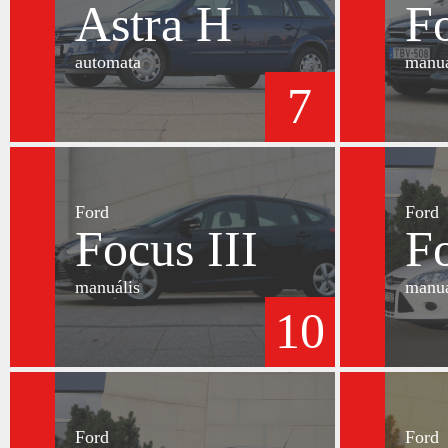
Astra H
Fo
automata
manuá
7
Ford
Ford
Focus III
Fo
manuális
manuá
10
Ford
Ford