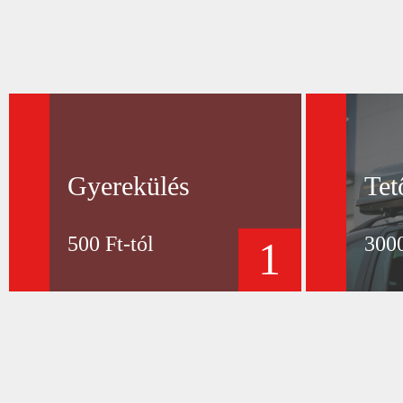
Gyerekülés
Tet
500 Ft-tól
3000
1