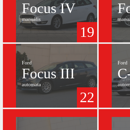
Focus IV
F
manuális
manuá
19
Ford
Ford
Focus III
C
automata
autom
22