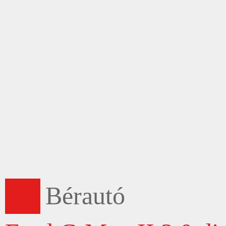
Bérautó