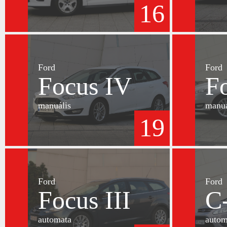
16
Ford
Ford
Focus IV
F
manuális
manuá
19
Ford
Ford
Focus III
C
automata
autom