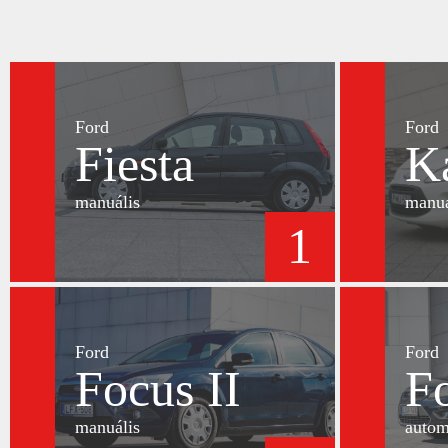
Ford
Ford
Fiesta
K
manuális
manuá
1
Ford
Ford
Focus II
Fo
manuális
autom