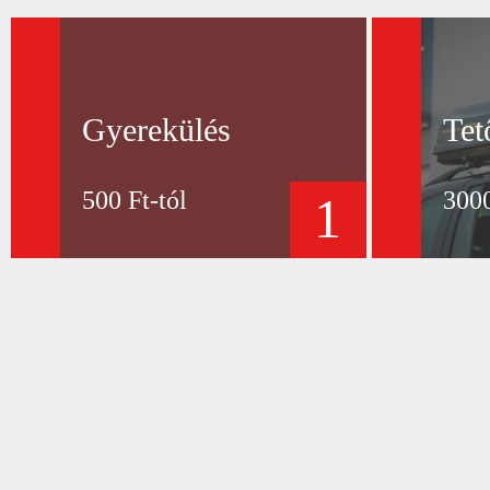
Gyerekülés
Tet
500 Ft-tól
3000
1