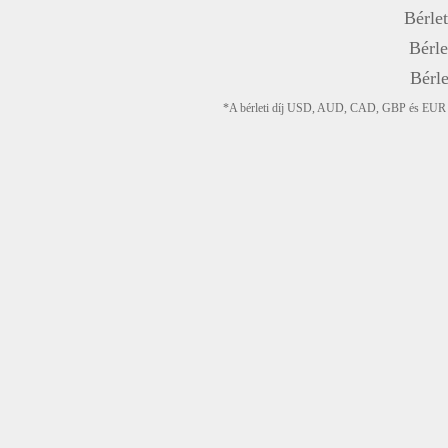
Bérlet
Bérle
Bérle
*A bérleti díj USD, AUD, CAD, GBP és EUR devi