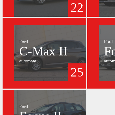
22
Ford
Ford
C-Max II
F
automata
autom
25
Ford