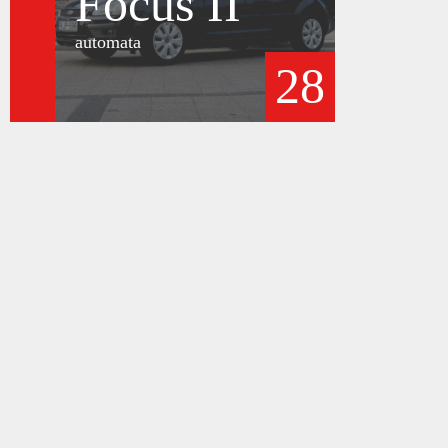
Focus II
automata
28