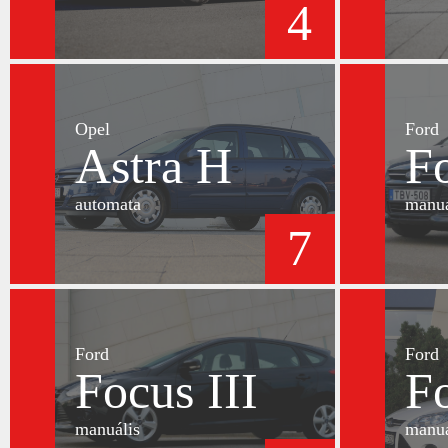
4
Opel
Ford
Astra H
Fo
automata
manuá
7
Ford
Ford
Focus III
Fo
manuális
manuá