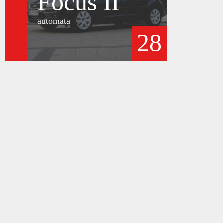
Focus II
automata
28