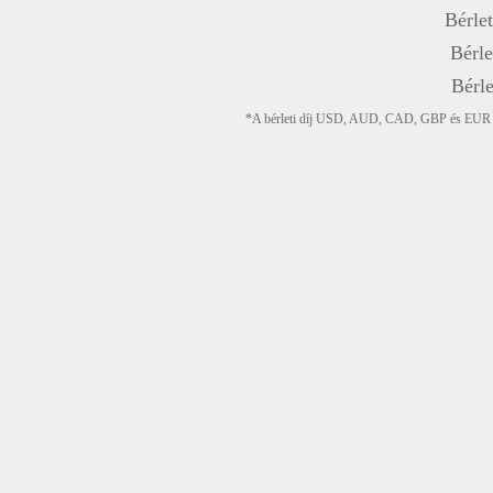
Bérlet
Bérle
Bérle
*A bérleti díj USD, AUD, CAD, GBP és EUR devi