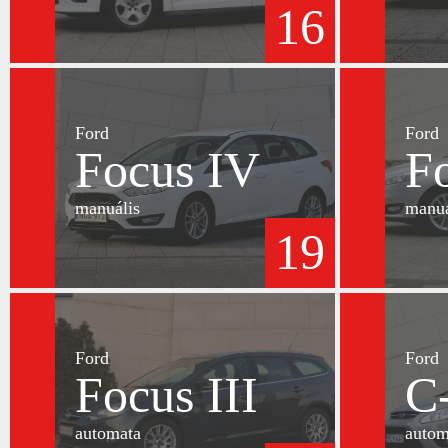
16
Ford
Ford
Focus IV
F
manuális
manuá
19
Ford
Ford
Focus III
C
automata
autom