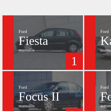
Ford
Ford
Fiesta
K
manuális
manuá
1
Ford
Ford
Focus II
Fo
manuális
autom