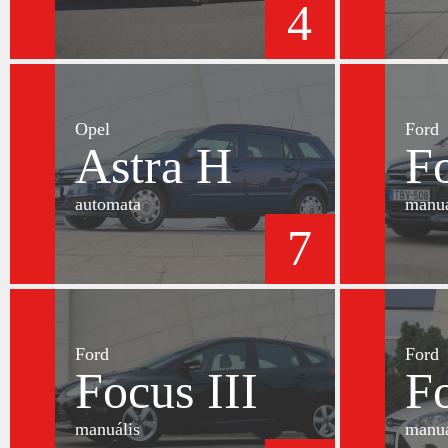
4
Opel
Ford
Astra H
Fo
automata
manuá
7
Ford
Ford
Focus III
Fo
manuális
manuá