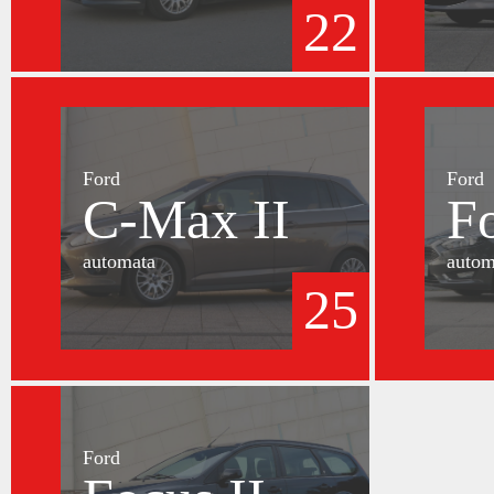
22
Ford
Ford
C-Max II
F
automata
autom
25
Ford