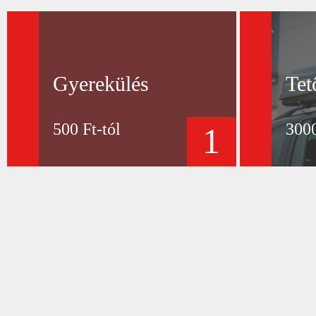
Gyerekülés
Tet
500 Ft-tól
3000
1