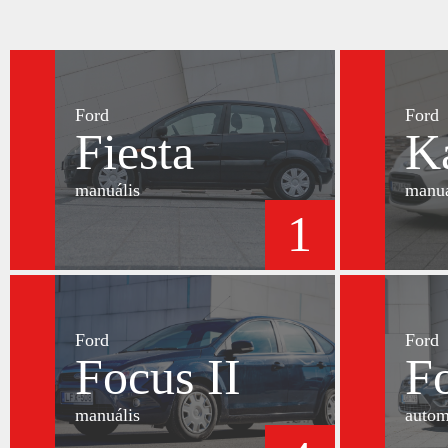
Ford
Ford
Fiesta
K
manuális
manuá
1
Ford
Ford
Focus II
Fo
manuális
autom