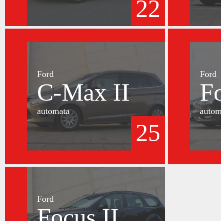
22
Ford
Ford
C-Max II
F
automata
autom
25
Ford
Focus II