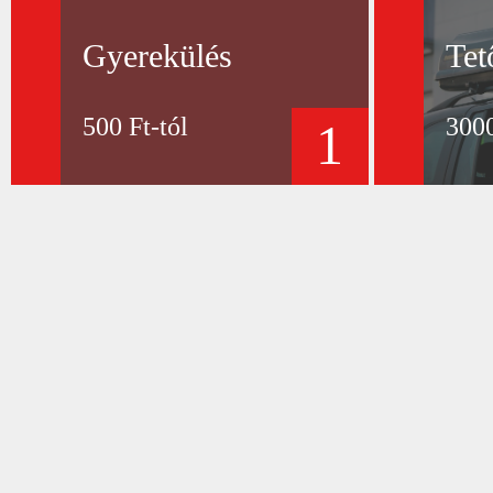
Gyerekülés
Tet
500 Ft-tól
3000
1