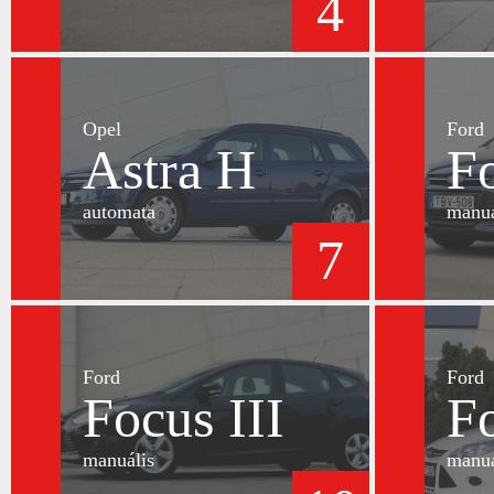
4
Opel
Ford
Astra H
Fo
automata
manuá
7
Ford
Ford
Focus III
Fo
manuális
manuá