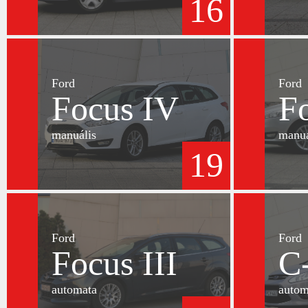
16
Ford
Ford
Focus IV
F
manuális
manuá
19
Ford
Ford
Focus III
C
automata
autom