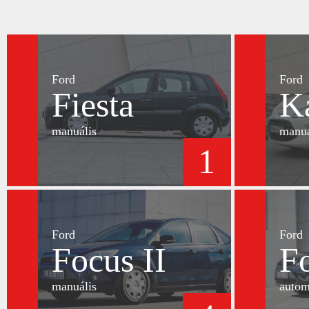
Ford
Ford
Fiesta
K
manuális
manuá
1
Ford
Ford
Focus II
Fo
manuális
autom