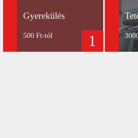
Gyerekülés
Tet
500 Ft-tól
3000
1