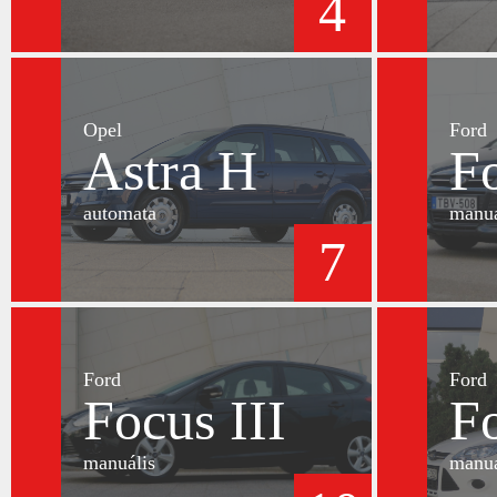
4
Opel
Ford
Astra H
Fo
automata
manuá
7
Ford
Ford
Focus III
Fo
manuális
manuá