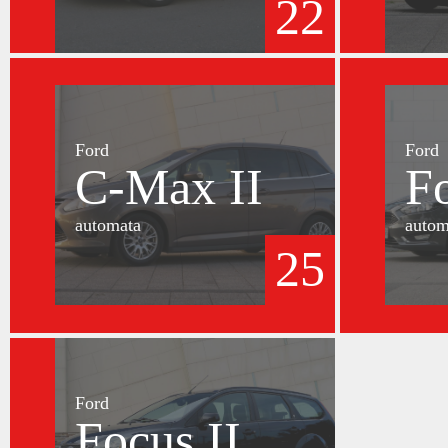
22
Ford
Ford
C-Max II
F
automata
autom
25
Ford
Focus II