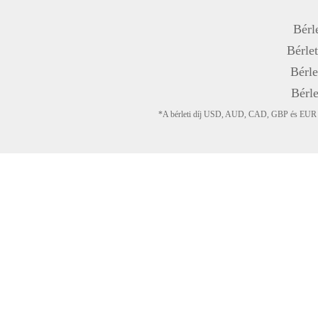
Bérle
Bérlet
Bérle
Bérle
*A bérleti díj USD, AUD, CAD, GBP és EUR devi