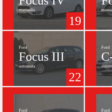
Focus IV
F
manuális
manuá
19
Ford
Ford
Focus III
C
automata
autom
22
Ford
Ford