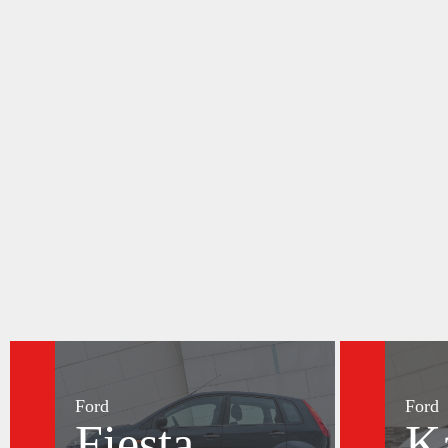
Ford
Ford
Fiesta
K