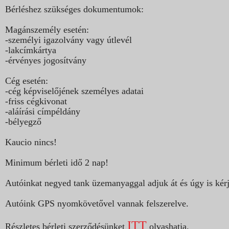
Bérléshez szükséges dokumentumok:
Magánszemély esetén:
-személyi igazolvány vagy útlevél
-lakcímkártya
-érvényes jogosítvány
Cég esetén:
-cég képviselőjének személyes adatai
-friss cégkivonat
-aláírási címpéldány
-bélyegző
Kaucio nincs!
Minimum bérleti idő 2 nap!
Autóinkat negyed tank üzemanyaggal adjuk át és úgy is kérj
Autóink GPS nyomkövetővel vannak felszerelve.
ITT
Részletes bérleti szerződésünket
olvashatja.