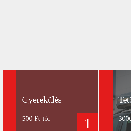
Gyerekülés
Tet
500 Ft-tól
3000
1