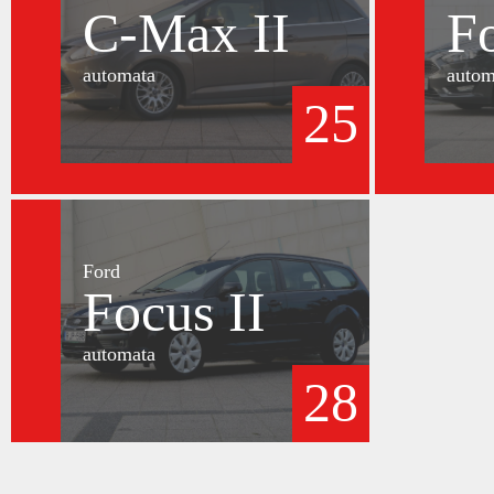
C-Max II
F
automata
autom
25
Ford
Focus II
automata
28