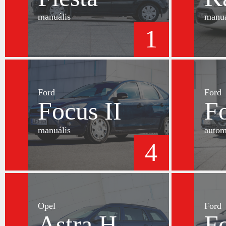
manuális
manuá
1
Ford
Ford
Focus II
Fo
manuális
autom
4
Opel
Ford
Astra H
Fo