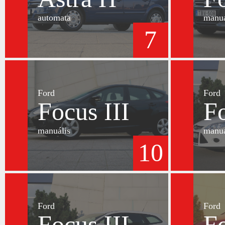
automata
manuá
7
Ford
Ford
Focus III
Fo
manuális
manuá
10
Ford
Ford
Focus III
Fo