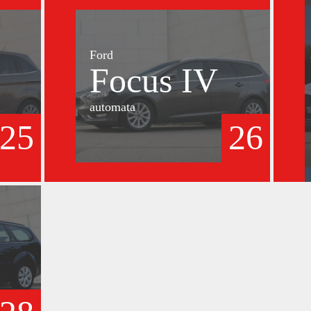
Ford
Focus IV
automata
25
26