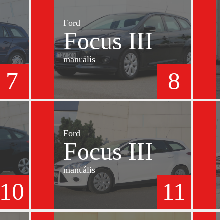
Ford
Focus III
manuális
7
8
Ford
Focus III
manuális
10
11