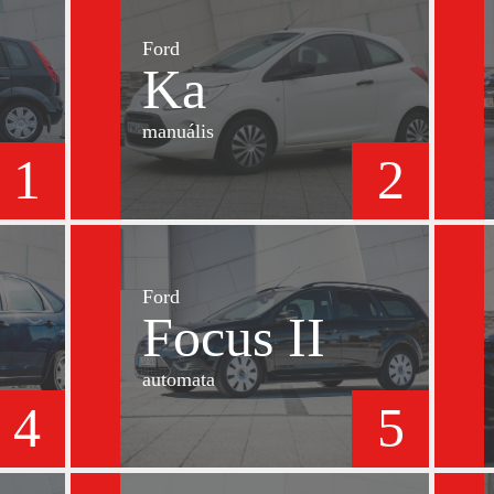
Ford
Ka
manuális
1
2
Ford
Focus II
automata
4
5