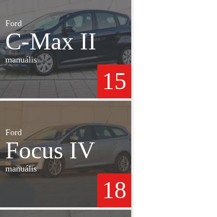
Ford
C-Max II
manuális
15
Ford
Focus IV
manuális
18