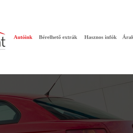
Autóink
Bérelhető extrák
Hasznos infók
Ára