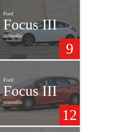
Ford
Focus III
manuális
9
Ford
Focus III
manuális
12