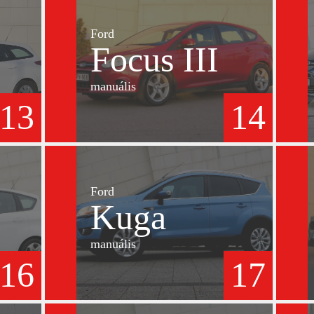
Ford
Focus III
manuális
13
14
Ford
Kuga
manuális
16
17