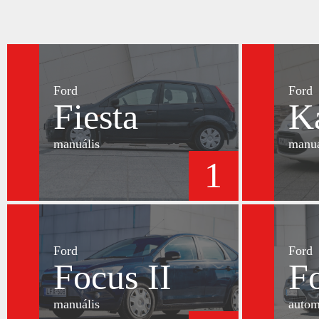
Ford
Ford
Fiesta
K
manuális
manuá
1
Ford
Ford
Focus II
Fo
manuális
autom