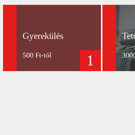
Gyerekülés
Tet
500 Ft-tól
3000
1