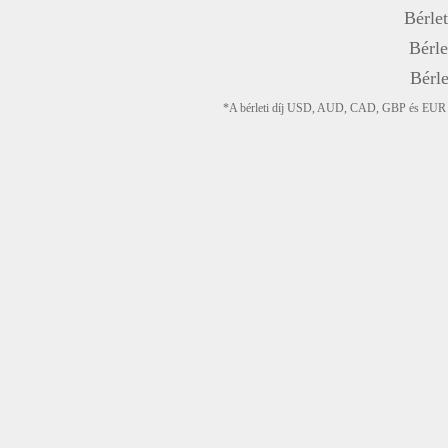
Bérlet
Bérle
Bérle
*A bérleti díj USD, AUD, CAD, GBP és EUR devi