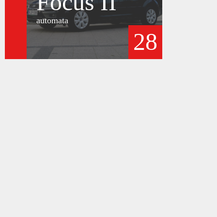
Focus II
automata
28