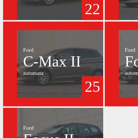
22
Ford
Ford
C-Max II
F
automata
autom
25
Ford