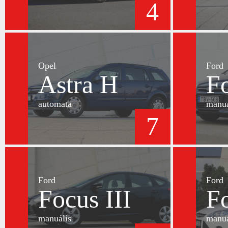
4
Opel
Ford
Astra H
Fo
automata
manuá
7
Ford
Ford
Focus III
Fo
manuális
manuá