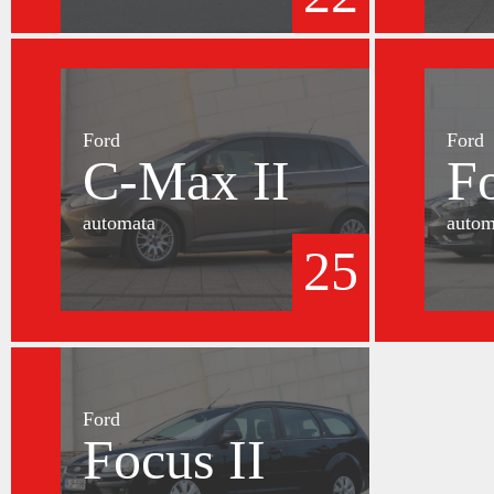
Ford
Ford
C-Max II
F
automata
autom
25
Ford
Focus II