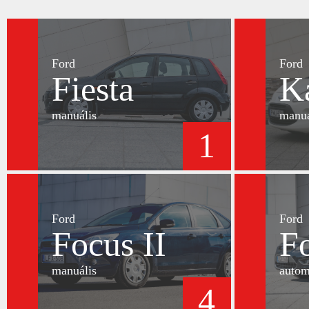
Ford
Ford
Fiesta
K
manuális
manuá
1
Ford
Ford
Focus II
Fo
manuális
autom
4