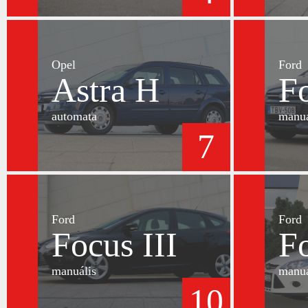
Opel
Ford
Astra H
Fo
automata
manuá
7
Ford
Ford
Focus III
Fo
manuális
manuá
10