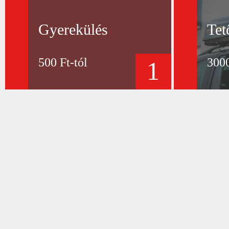
Gyerekülés
Tet
500 Ft-tól
3000
1