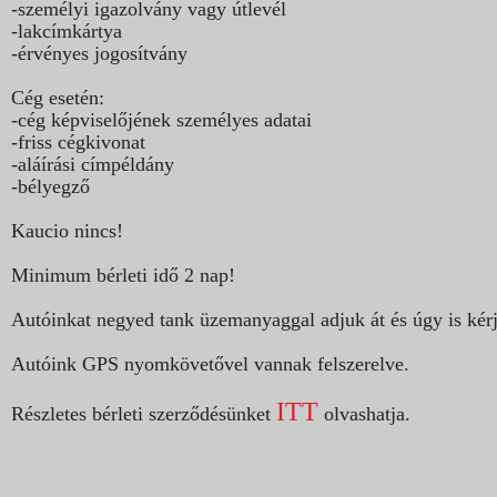
-személyi igazolvány vagy útlevél
-lakcímkártya
-érvényes jogosítvány
Cég esetén:
-cég képviselőjének személyes adatai
-friss cégkivonat
-aláírási címpéldány
-bélyegző
Kaucio nincs!
Minimum bérleti idő 2 nap!
Autóinkat negyed tank üzemanyaggal adjuk át és úgy is kérj
Autóink GPS nyomkövetővel vannak felszerelve.
ITT
Részletes bérleti szerződésünket
olvashatja.
ezautorent , autóbérlés könnyedén , autóbérlés kecskeméten , ingyenes kiszállítás , Kecskemét , Budapest, Liszt Ferenc repülőtér , Most minden 4 napon túli bérlés esetén