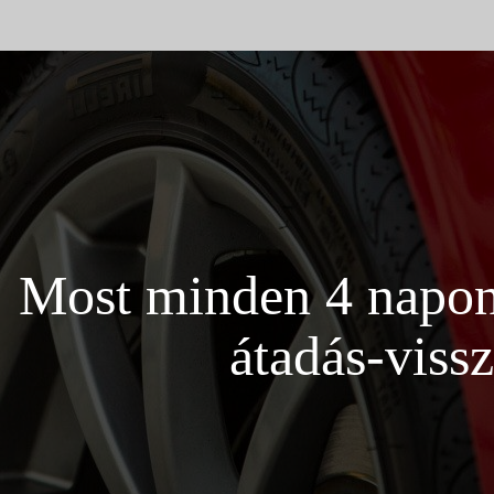
Most minden 4 napon t
átadás-viss