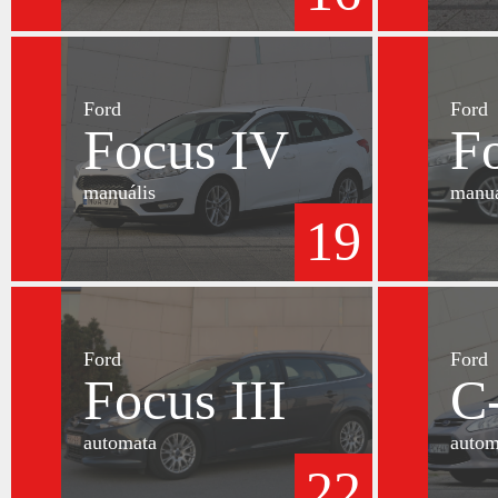
Ford
Ford
Focus IV
F
manuális
manuá
19
Ford
Ford
Focus III
C
automata
autom
22