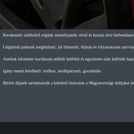
Kecskeméti székhelyű cégünk személyautók rövid és hosszú távú bérbeadásáva
Gépjármű parkunk megbízható, jól felszerelt, klímás és folyamatosan szervize
Autóink kilométer korlátozás nélküli belföldi és egyeztetés után külföldi has
Igény esetén bérelhető: tetőbox, kerékpártartó, gyerekülés.
Bérleti díjaink tartalmazzák a kötelező biztosítás a Magyarországi útdíjakat és