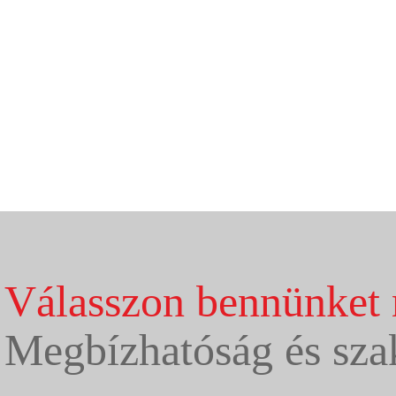
Válasszon bennünket 
Megbízhatóság és sza